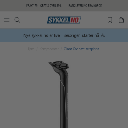
FRAKT 79,- GRATIS OVER 899,-
RASK LEVERING FRA NORGE
Nye sykkel.no er live - sesongen starter nå 🚴
Hjem
Komponenter
Giant Connect setepinne