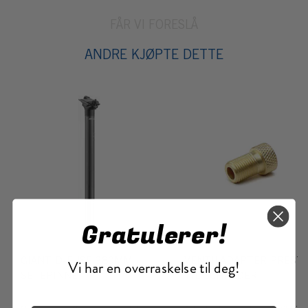
FÅR VI FORESLÅ
ANDRE KJØPTE DETTE
Gratulerer!
GIANT D-FUSE 380MM
VENTILADAPTER PREST
Vi har en overraskelse til deg!
SETEPINNE
TIL SCHRADER