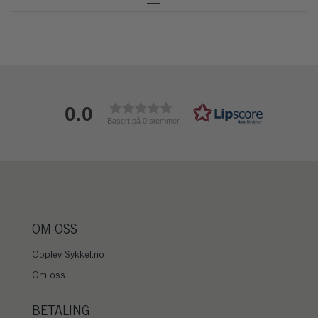
0.0
Basert på 0 stemmer
OM OSS
Opplev Sykkel.no
Om oss
BETALING