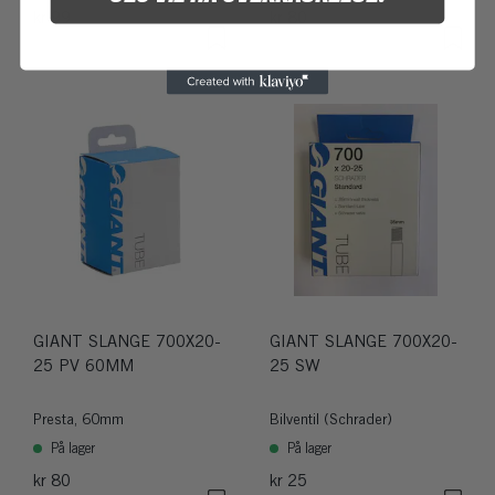
kr 99
kr 80
GIANT SLANGE 700X20-
GIANT SLANGE 700X20-
25 PV 60MM
25 SW
Presta, 60mm
Bilventil (Schrader)
På lager
På lager
kr 80
kr 25