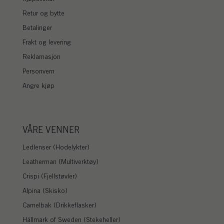
Retur og bytte
Betalinger
Frakt og levering
Reklamasjon
Personvern
Angre kjøp
VÅRE VENNER
Ledlenser (Hodelykter)
Leatherman (Multiverktøy)
Crispi (Fjellstøvler)
Alpina (Skisko)
Camelbak (Drikkeflasker)
Hällmark of Sweden (Stekeheller)