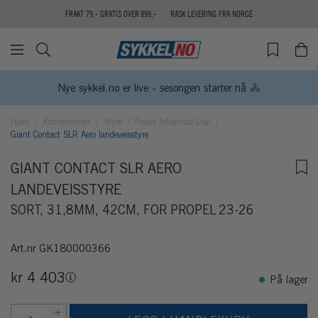
FRAKT 79,- GRATIS OVER 899,-
RASK LEVERING FRA NORGE
Nye sykkel.no er live - sesongen starter nå 🚴
Hjem
Komponenter
Styre
Propel Advanced Disc
Giant Contact SLR Aero landeveisstyre
GIANT CONTACT SLR AERO
LANDEVEISSTYRE
SORT, 31,8MM, 42CM, FOR PROPEL 23-26
Art.nr
GK180000366
kr 4 403
På lager