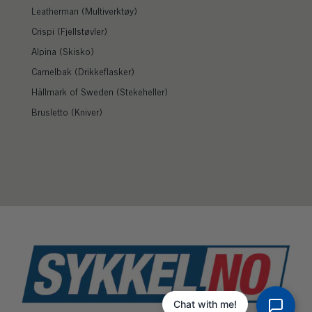
Leatherman (Multiverktøy)
Crispi (Fjellstøvler)
Alpina (Skisko)
Camelbak (Drikkeflasker)
Hällmark of Sweden (Stekeheller)
Brusletto (Kniver)
Chat with me!