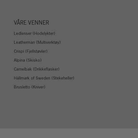
VÅRE VENNER
Ledlenser (Hodelykter)
Leatherman (Multiverktøy)
Crispi (Fjellstøvler)
Alpina (Skisko)
Camelbak (Drikkeflasker)
Hällmark of Sweden (Stekeheller)
Brusletto (Kniver)