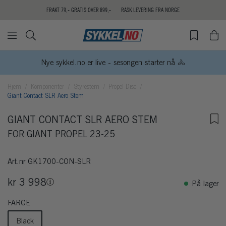
FRAKT 79,- GRATIS OVER 899,-
RASK LEVERING FRA NORGE
Nye sykkel.no er live - sesongen starter nå 🚴
Hjem
Komponenter
Styrestem
Propel Disc
Giant Contact SLR Aero Stem
GIANT CONTACT SLR AERO STEM
FOR GIANT PROPEL 23-25
Art.nr
GK1700-CON-SLR
kr 3 998
På lager
FARGE
Black