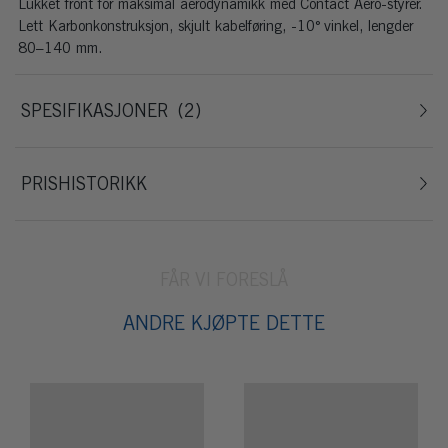
Lukket front for maksimal aerodynamikk med Contact Aero-styrer.
Lett Karbonkonstruksjon, skjult kabelføring, -10° vinkel, lengder
80–140 mm.
SPESIFIKASJONER
2
PRISHISTORIKK
FÅR VI FORESLÅ
ANDRE KJØPTE DETTE