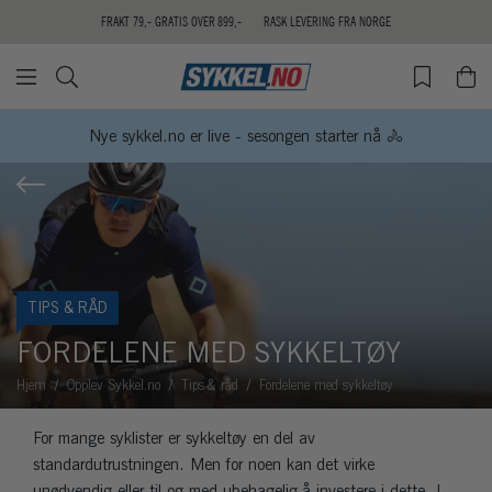
FRAKT 79,- GRATIS OVER 899,-
RASK LEVERING FRA NORGE
Nye sykkel.no er live - sesongen starter nå 🚴
TIPS & RÅD
FORDELENE MED SYKKELTØY
Hjem
Opplev Sykkel.no
Tips & råd
Fordelene med sykkeltøy
For mange syklister er sykkeltøy en del av
standardutrustningen. Men for noen kan det virke
unødvendig eller til og med ubehagelig å investere i dette. I