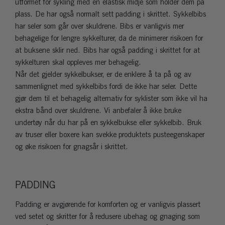
utformet for sykling med en elastisk midje som holder dem på
plass. De har også normalt sett padding i skrittet. Sykkelbibs
har seler som går over skuldrene. Bibs er vanligvis mer
behagelige for lengre sykkelturer, da de minimerer risikoen for
at buksene sklir ned. Bibs har også padding i skrittet for at
sykkelturen skal oppleves mer behagelig.
Når det gjelder sykkelbukser, er de enklere å ta på og av
sammenlignet med sykkelbibs fordi de ikke har seler. Dette
gjør dem til et behagelig alternativ for syklister som ikke vil ha
ekstra bånd over skuldrene. Vi anbefaler å ikke bruke
undertøy når du har på en sykkelbukse eller sykkelbib. Bruk
av truser eller boxere kan svekke produktets pusteegenskaper
og øke risikoen for gnagsår i skrittet.
PADDING
Padding er avgjørende for komforten og er vanligvis plassert
ved setet og skritter for å redusere ubehag og gnaging som