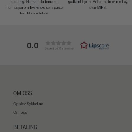
spinning. Her kan du finne all
godkjent hjelm. Vi har hjelmer med og
informasjon om hvilke sko som passer
uten MIPS.
best til dine behov.
0.0
Basert på 0 stemmer
OM OSS
Opplev Sykkel.no
Om oss
BETALING