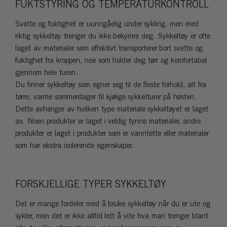
FUKTSTYRING OG TEMPERATURKONTROLL
Svette og fuktighet er uunngåelig under sykling, men med
riktig sykkeltøy trenger du ikke bekymre deg. Sykkeltøy er ofte
laget av materialer som effektivt transporterer bort svette og
fuktighet fra kroppen, noe som holder deg tørr og komfortabel
gjennom hele turen.
Du finner sykkeltøy som egner seg til de fleste forhold, alt fra
tørre, varme sommerdager til kjølige sykkelturer på høsten.
Dette avhenger av hvilken type materiale sykkeltøyet er laget
av. Noen produkter er laget i veldig tynne materialer, andre
produkter er laget i produkter som er vanntette eller materialer
som har ekstra isolerende egenskaper.
FORSKJELLIGE TYPER SYKKELTØY
Det er mange fordeler med å bruke sykkeltøy når du er ute og
sykler, men det er ikke alltid lett å vite hva man trenger blant