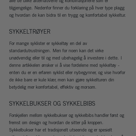
alle de ulike alternativene og kombinasjonene som er
tilgjengelige. Nedenfor finner du forklaring på hver type plagg
og hvordan de kan bidra til en trygg og komfortabel sykkeltur.
SYKKELTRØYER
For mange syklister er sykkeltøy en del av
standardutrustningen. Men for noen kan det virke
unødvendig eller til og med ubehagelig å investere i dette. I
denne artikkelen ønsker vi å vise fordelene med sykkeltøy -
enten du er en erfaren syklist eller nybegynner, og vise hvorfor
de ikke bare er kule klær, men kan gjøre sykkelturen din
betydelig mer komfortabel, effektiv og morsom.
SYKKELBUKSER OG SYKKELBIBS
Forskjellen mellom sykkelbukser og sykkelbibs handler først og
fremst om design og hvordan de sitter på kroppen.
Sykkelbukser har et tradisjonelt utseende og er spesielt