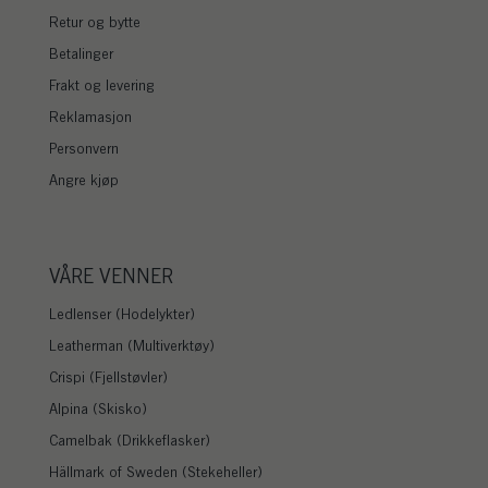
Retur og bytte
Betalinger
Frakt og levering
Reklamasjon
Personvern
Angre kjøp
VÅRE VENNER
Ledlenser (Hodelykter)
Leatherman (Multiverktøy)
Crispi (Fjellstøvler)
Alpina (Skisko)
Camelbak (Drikkeflasker)
Hällmark of Sweden (Stekeheller)