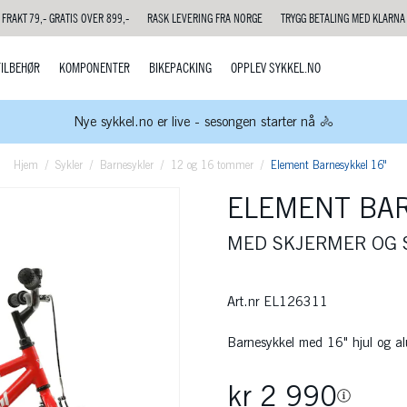
FRAKT 79,- GRATIS OVER 899,-
RASK LEVERING FRA NORGE
TRYGG BETALING MED KLARNA
TILBEHØR
KOMPONENTER
BIKEPACKING
OPPLEV SYKKEL.NO
Nye sykkel.no er live - sesongen starter nå 🚴
Hjem
Sykler
Barnesykler
12 og 16 tommer
Element Barnesykkel 16"
ELEMENT BAR
MED SKJERMER OG 
Art.nr
EL126311
Barnesykkel med 16" hjul og al
kr 2 990