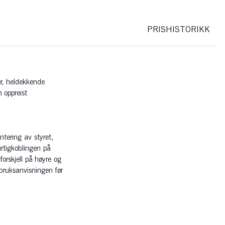
PRISHISTORIKK
r, heldekkende
 oppreist
.
tering av styret,
rtigkoblingen på
orskjell på høyre og
bruksanvisningen før