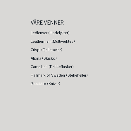
VÅRE VENNER
Ledlenser (Hodelykter)
Leatherman (Multiverktøy)
Crispi (Fjellstøvler)
Alpina (Skisko)
Camelbak (Drikkeflasker)
Hällmark of Sweden (Stekeheller)
Brusletto (Kniver)