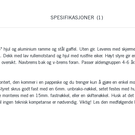
SPESIFIKASJONER
1
 hjul og aluminium ramme og stål gaffel. Uten gir. Leveres med skjerme
. Dekk med lav rullemotstand og hjul med rustfrie eiker. Høyt styre gir en
re oversikt. Navbrems bak og v-brems foran. Passer aldersgruppen 4-6 år
tert, den kommer i en pappeske og du trenger kun å gjøre en enkel mon
Styret skrus godt fast med en 6mm. unbrako-nøkkel, setet festes med hu
monteres med en 15mm. fastnøkkel, eller en skiftenøkkel. Husk at det f
til ingen teknisk kompetanse er nødvendig. Viktig! Les den medfølgende 