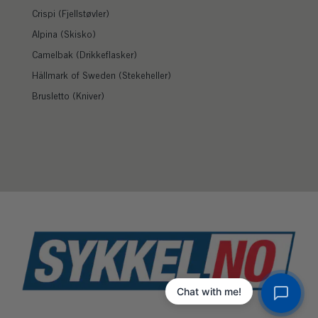
Crispi (Fjellstøvler)
Alpina (Skisko)
Camelbak (Drikkeflasker)
Hällmark of Sweden (Stekeheller)
Brusletto (Kniver)
Chat with me!