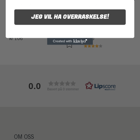
16G 3STK
FLASKE
JEG VIL HA OVERRASKELSE!
16 gram, for landevei
Klar / Sort 750ml
På lager
På lager
kr 106
kr 75
Karakter:
4.0 av 5 mulige
0.0
Basert på 0 stemmer
OM OSS