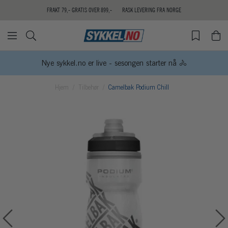
FRAKT 79,- GRATIS OVER 899,-
RASK LEVERING FRA NORGE
Nye sykkel.no er live - sesongen starter nå 🚴
Hjem
Tilbehør
Camelbak Podium Chill