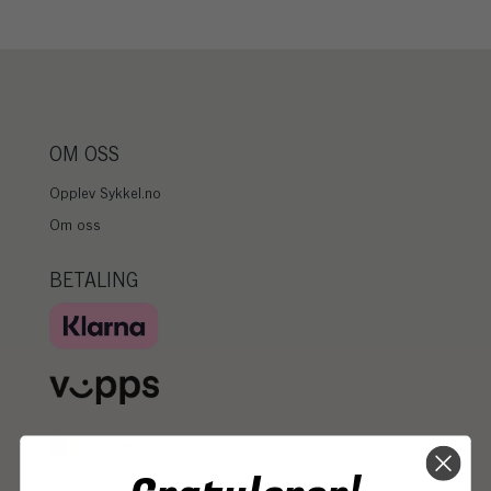
OM OSS
Opplev Sykkel.no
Om oss
BETALING