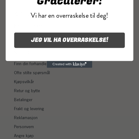
Gratulerer!
Vi har en overraskelse til deg!
KONTAKT
info@sykkel.no
JEG VIL HA OVERRASKELSE!
SUPPORT
Finn din forhandler
Ofte stilte spørsmål
Kjøpsvilkår
Retur og bytte
Betalinger
Frakt og levering
Reklamasjon
Personvern
Angre kjøp