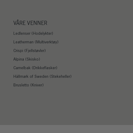
VÅRE VENNER
Ledlenser (Hodelykter)
Leatherman (Multiverktøy)
Crispi (Fjellstøvler)
Alpina (Skisko)
Camelbak (Drikkeflasker)
Hällmark of Sweden (Stekeheller)
Brusletto (Kniver)