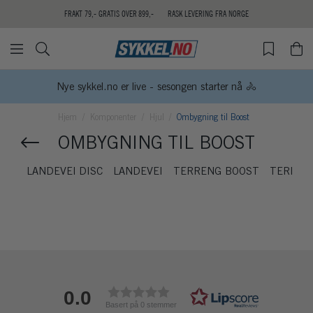
FRAKT 79,- GRATIS OVER 899,-
RASK LEVERING FRA NORGE
Nye sykkel.no er live - sesongen starter nå 🚴
Hjem
Komponenter
Hjul
Ombygning til Boost
OMBYGNING TIL BOOST
LANDEVEI DISC
LANDEVEI
TERRENG BOOST
TERREN
0.0
Basert på 0 stemmer