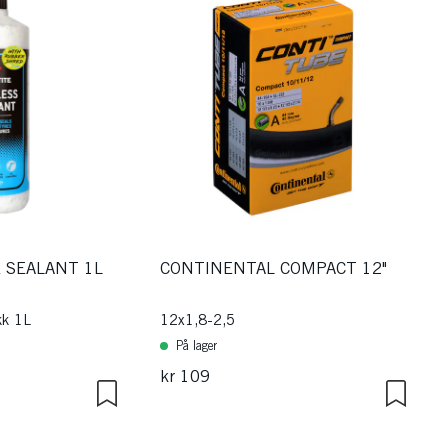
 SEALANT 1L
CONTINENTAL COMPACT 12"
kk 1L
12x1,8-2,5
På lager
kr 109
ulige