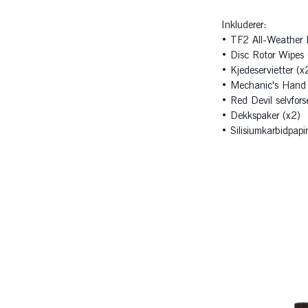
Inkluderer:
• TF2 All-Weather L
• Disc Rotor Wipes 
• Kjedeservietter (x
• Mechanic's Hand 
• Red Devil selvfors
• Dekkspaker (x2)
• Silisiumkarbidpapir