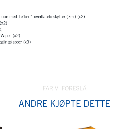
ube med Teflon™ overflatebeskytter (7ml) (x2)
(x2)
2)
Wipes (x2)
eglingslapper (x3)
FÅR VI FORESLÅ
ANDRE KJØPTE DETTE