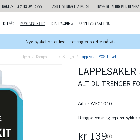
FRAKT 79,- GRATIS OVER 899,-
RASK LEVERING FRA NORGE
TRYGG BETALING MED KLARNA
TILBEHØR
KOMPONENTER
BIKEPACKING
OPPLEV SYKKEL.NO
Nye sykkel.no er live - sesongen starter nå 🚴
Hjem
Komponenter
Slanger
Lappesaker SOS Travel
LAPPESAKER 
ALT DU TRENGER FO
Art.nr
WE01040
Rengjør, smør og reparer sykkele
kr 139