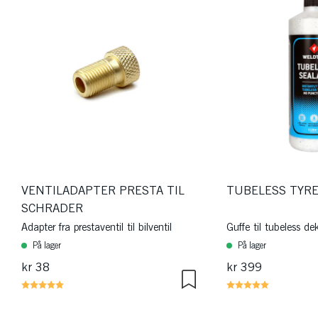
VENTILADAPTER PRESTA TIL
TUBELESS TYRE
SCHRADER
Adapter fra prestaventil til bilventil
Guffe til tubeless de
På lager
På lager
kr 38
kr 399
Karakter:
5.0 av 5 mulige
Karakter:
5.0 av 5 m