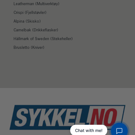
Leatherman (Multiverktøy)
Crispi (Fjellstøvler)
Alpina (Skisko)
Camelbak (Drikkeflasker)
Hällmark of Sweden (Stekeheller)
Brusletto (Kniver)
Chat with me!