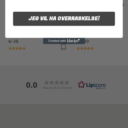
VENTILADAPTER PRESTA
TUBELESS TYRE SEALAN
TIL SCHRADER
1L
JEG VIL HA OVERRASKELSE!
Adapter fra prestaventil til bilventil
Guffe til tubeless dekk 1L
På lager
På lager
kr 38
kr 399
Karakter:
5.0 av 5 mulige
Karakter:
5.0 av 5 mulige
0.0
Basert på 0 stemmer