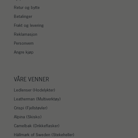
Retur og bytte
Betalinger
Frakt og levering
Reklamasjon
Personvern
Angre kjøp
VÅRE VENNER
Ledlenser (Hodelykter)
Leatherman (Multiverktøy)
Crispi (Fjellstøvler)
Alpina (Skisko)
Camelbak (Drikkeflasker)
Hällmark of Sweden (Stekeheller)