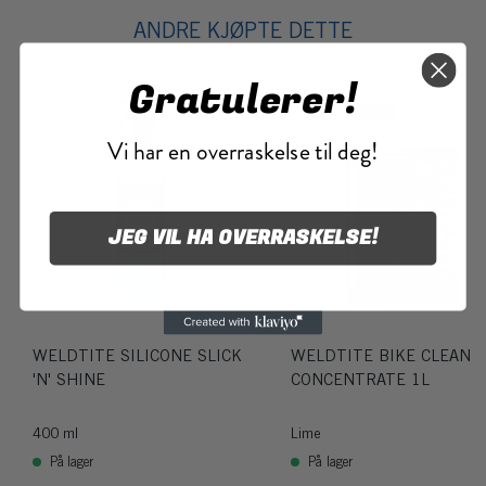
ANDRE KJØPTE DETTE
Gratulerer!
Vi har en overraskelse til deg!
JEG VIL HA OVERRASKELSE!
WELDTITE SILICONE SLICK
WELDTITE BIKE CLEANE
'N' SHINE
CONCENTRATE 1L
400 ml
Lime
På lager
På lager