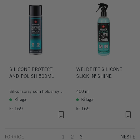
SILICONE PROTECT
WELDTITE SILICONE
AND POLISH 500ML
SLICK 'N' SHINE
Silikonspray som holder sykkelen ren og skinnende
400 ml
På lager
På lager
kr 169
kr 169
FORRIGE
1
2
3
NESTE