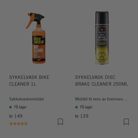
SYKKELVASK BIKE
SYKKELVASK DISC
CLEANER 1L
BRAKE CLEANER 250ML
Sykkelvaskemiddel
Middel til rens av bremseskiver
På lager
På lager
kr 149
kr 139
Karakter:
5.0 av 5 mulige