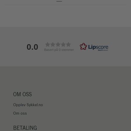
0.0
Basert på 0 stemmer
OM OSS
Opplev Sykkel.no
Om oss
BETALING