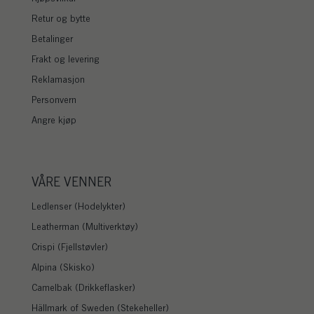
Retur og bytte
Betalinger
Frakt og levering
Reklamasjon
Personvern
Angre kjøp
VÅRE VENNER
Ledlenser (Hodelykter)
Leatherman (Multiverktøy)
Crispi (Fjellstøvler)
Alpina (Skisko)
Camelbak (Drikkeflasker)
Hällmark of Sweden (Stekeheller)