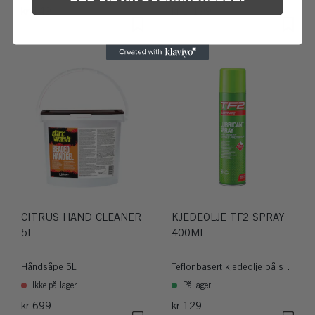
kr 149
kr 1 199
CITRUS HAND CLEANER
KJEDEOLJE TF2 SPRAY
5L
400ML
Håndsåpe 5L
Teflonbasert kjedeolje på spray
Ikke på lager
På lager
kr 699
kr 129