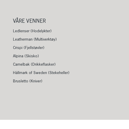
VÅRE VENNER
Ledlenser (Hodelykter)
Leatherman (Multiverktøy)
Crispi (Fjellstøvler)
Alpina (Skisko)
Camelbak (Drikkeflasker)
Hällmark of Sweden (Stekeheller)
Brusletto (Kniver)