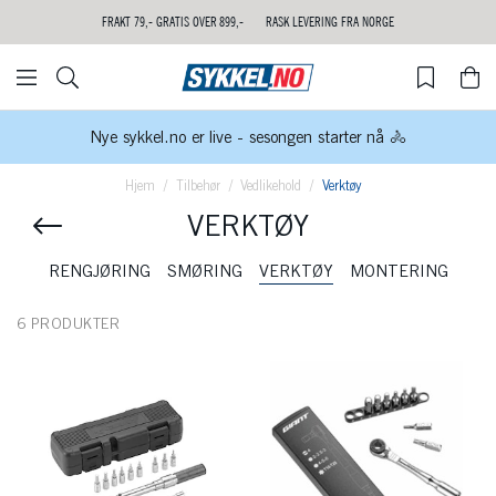
FRAKT 79,- GRATIS OVER 899,-
RASK LEVERING FRA NORGE
Nye sykkel.no er live - sesongen starter nå 🚴
Hjem
Tilbehør
Vedlikehold
Verktøy
VERKTØY
RENGJØRING
SMØRING
VERKTØY
MONTERING
6 PRODUKTER