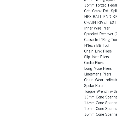
15mm Forged Pedal
Cot. Crank Ext. Spl
HEX BALL END K
CHAIN RIVET EXT
Inner Wire Plier
Sprocket Remover (
Cassette L'Ring To
H'tech BB Tool
Chain Link Pliers
Slip Joint Pliers
Circlip Pliers
Long Nose Pliers
Linesmans Pliers
Chain Wear Indicat
Spoke Ruler
Torque Wrench with 
13mm Cone Spanne
14mm Cone Spanne
15mm Cone Spanne
16mm Cone Spanne