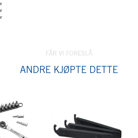
r
r
r
FÅR VI FORESLÅ
ANDRE KJØPTE DETTE