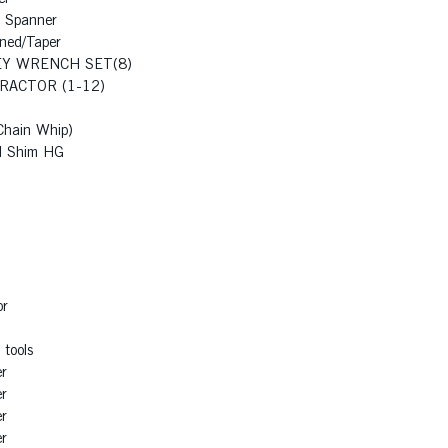
 Spanner
ined/Taper
EY WRENCH SET(8)
RACTOR (1-12)
Chain Whip)
ol Shim HG
or
tools
r
r
r
r