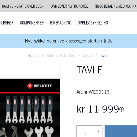
FRAKT 79,- GRATIS OVER 899,-
RASK LEVERING FRA NORGE
TRYGG BETALING MED KLARNA
TILBEHØR
KOMPONENTER
BIKEPACKING
OPPLEV SYKKEL.NO
Nye sykkel.no er live - sesongen starter nå 🚴
Hjem
Tilbehør
Vedlikehold
Verktøy
Tavle
TAVLE
Art.nr
WE00316
kr 11 999