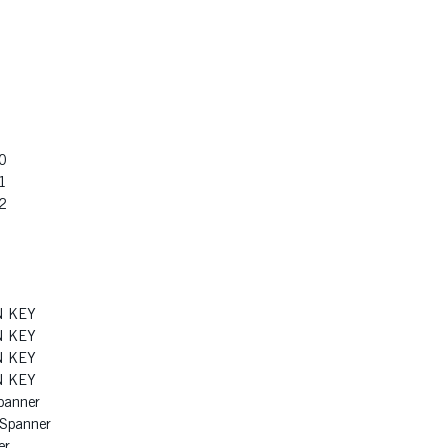
 0
 1
 2
 KEY
 KEY
 KEY
 KEY
anner
Spanner
er