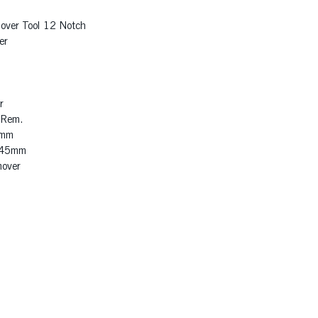
ver Tool 12 Notch
er
l
r
 Rem.
4mm
.45mm
over