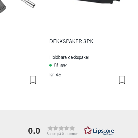
T
DEKKSPAKER 3PK
Holdbare dekkspaker
På lager
kr 49
ulige
0.0
Basert på 0 stemmer