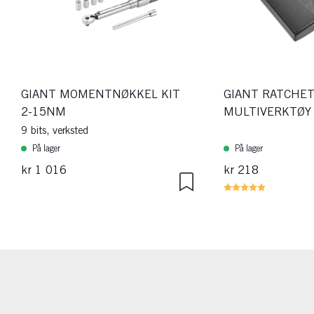
GIANT MOMENTNØKKEL KIT
GIANT RATCHE
2-15NM
MULTIVERKTØY
9 bits, verksted
På lager
På lager
kr 1 016
kr 218
Karakter:
5.0 av 5 m