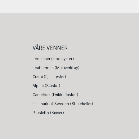
VÅRE VENNER
Ledlenser (Hodelykter)
Leatherman (Multiverktøy)
Crispi (Fjellstøvler)
Alpina (Skisko)
Camelbak (Drikkeflasker)
Hällmark of Sweden (Stekeheller)
Brusletto (Kniver)