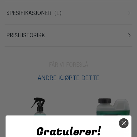
SPESIFIKASJONER
1
PRISHISTORIKK
FÅR VI FORESLÅ
ANDRE KJØPTE DETTE
Gratulerer!