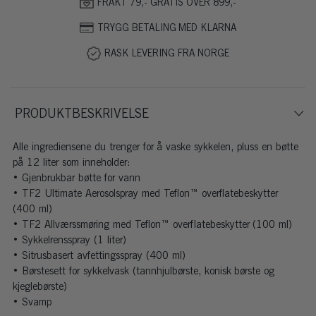
FRAKT 79,- GRATIS OVER 899,-
TRYGG BETALING MED KLARNA
RASK LEVERING FRA NORGE
PRODUKTBESKRIVELSE
Alle ingrediensene du trenger for å vaske sykkelen, pluss en bøtte
på 12 liter som inneholder:
• Gjenbrukbar bøtte for vann
• TF2 Ultimate Aerosolspray med Teflon™ overflatebeskytter
(400 ml)
• TF2 Allværssmøring med Teflon™ overflatebeskytter (100 ml)
• Sykkelrensspray (1 liter)
• Sitrusbasert avfettingsspray (400 ml)
• Børstesett for sykkelvask (tannhjulbørste, konisk børste og
kjeglebørste)
• Svamp