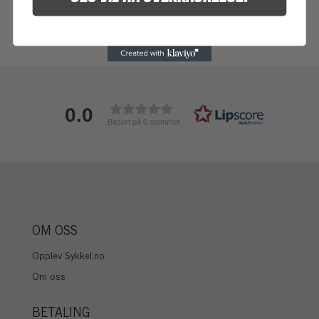
kr 169
kr 699
0.0
Basert på 0 stemmer
OM OSS
Opplev Sykkel.no
Om oss
BETALING