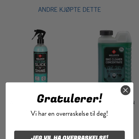
ANDRE KJØPTE DETTE
Gratulerer!
WELDTITE SILICONE SLICK
WELDTITE BIKE CLEANE
'N' SHINE
CONCENTRATE 1L
Vi har en overraskelse til deg!
400 ml
Lime
På lager
På lager
JEG VIL HA OVERRASKELSE!