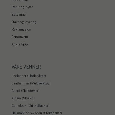
Retur og bytte
Betalinger
Frakt og levering
Reklamasjon
Personvern
Angre kjøp
VÅRE VENNER
Ledlenser (Hodelykter)
Leatherman (Multiverktøy)
Crispi (Fjellstøvler)
Alpina (Skisko)
Camelbak (Drikkeflasker)
Hällmark of Sweden (Stekeheller)