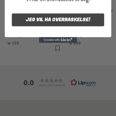
WELDTITE SILICONE SLICK
WELDTITE BIKE CLEANE
'N' SHINE
CONCENTRATE 1L
JEG VIL HA OVERRASKELSE!
400 ml
Lime
På lager
På lager
kr 169
kr 699
0.0
Basert på 0 stemmer